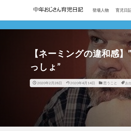
回想：
現在地
登場人物
育児日
回想：
現在地
離乳食
寝かしつけ
【ネーミングの違和感】”
っしょ”
2020年2月28日
2020年4月14日
思うこと
お