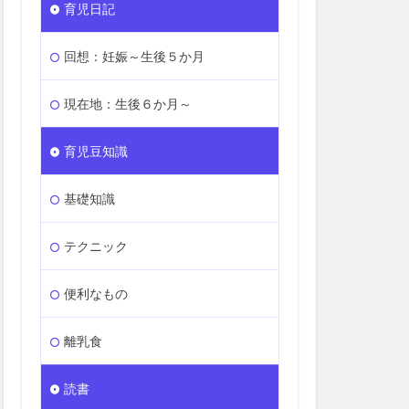
育児日記
回想：妊娠～生後５か月
現在地：生後６か月～
育児豆知識
基礎知識
テクニック
便利なもの
離乳食
読書