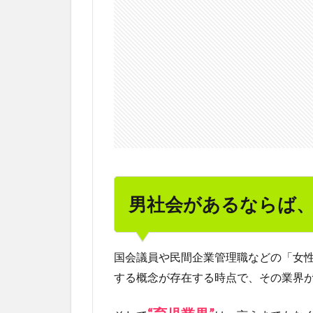
その
逆も
然
り。
2
代案
を考
えて
み
る。
男社会があるならば
国会議員や民間企業管理職などの「女
する概念が存在する時点で、その業界