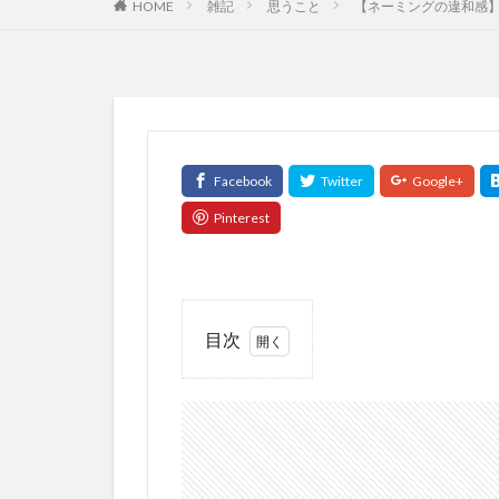
HOME
雑記
思うこと
【ネーミングの違和感】
目次
1
男社
会が
ある
なら
ば、