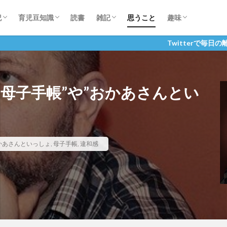
妊娠～生後５か月
：生後６か月～
便利なもの
テクニック
離乳食
基礎知識
育児休暇について
サッカー
記
育児豆知識
読書
雑記
思うこと
趣味
妊娠～生後５か月
：生後６か月～
便利なもの
テクニック
離乳食
基礎知識
育児休暇について
サッカー
おむつ
Twitterで毎日の離乳食など
母子手帳”や”おかあさんとい
かあさんといっしょ
,
母子手帳
,
違和感