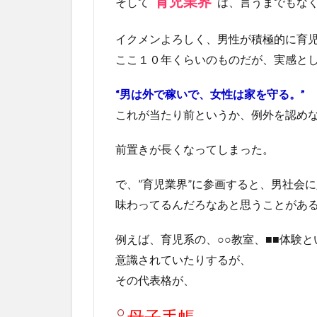
“育児業界”
そして
は、言うまでもな
イクメンよろしく、男性が積極的に育
ここ１０年くらいのものだが、実感と
“男は外で稼いで、女性は家を守る。”
これが当たり前というか、例外を認め
前置きが長くなってしまった。
で、”育児業界”に参画すると、男社会
味わってるんだろなあと思うことがあ
例えば、育児系の、○○教室、■■体験
意識されていたりするが、
その代表格が、
母子手帳