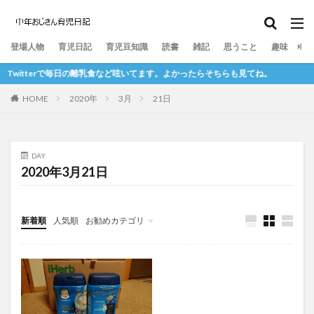
離乳食
寝かしつけ
おむつ
登場人物
育児日記
育児豆知識
読書
雑記
思うこと
趣味
Twitterで毎日の離乳食など呟いてます。よかったらそちらも見てね。
HOME
2020年
3月
21日
DAY
2020年3月21日
新着順
人気順
お勧めカテゴリ
育児豆知識
回想：妊娠～生後５か月
現在地：生後６か月～