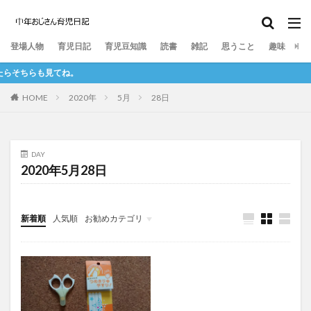
離乳食
寝かしつけ
おむつ
登場人物
育児日記
育児豆知識
読書
雑記
思うこと
趣味
たらそちらも見てね。
HOME
2020年
5月
28日
DAY
2020年5月28日
新着順
人気順
お勧めカテゴリ
育児豆知識
回想：妊娠～生後５か月
現在地：生後６か月～