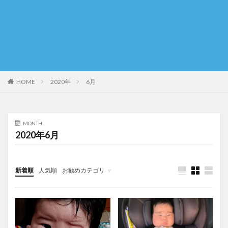
HOME
2020年
6月
MONTH
2020年6月
新着順
人気順
お勧めカテゴリ
育児豆知識
回想：妊娠～生後５か月
現在地：生後６か月～