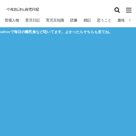
離乳食
寝かしつけ
おむつ
登場人物
育児日記
育児豆知識
読書
雑記
思うこと
趣味
itterで毎日の離乳食など呟いてます。よかったらそちらも見てね。