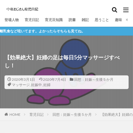
離乳食
寝かしつけ
おむつ
登場人物
育児日記
育児豆知識
読書
雑記
思うこと
趣味
など呟いてます。よかったらそちらも見てね。
【効果絶大】妊婦の足は毎日5分マッサージすべ
し！
2020年3月1日
2020年7月4日
回想：妊娠～生後５か月
マッサージ
,
妊娠中
,
妊婦
HOME
育児日記
回想：妊娠～生後５か月
【効果絶大】妊婦の