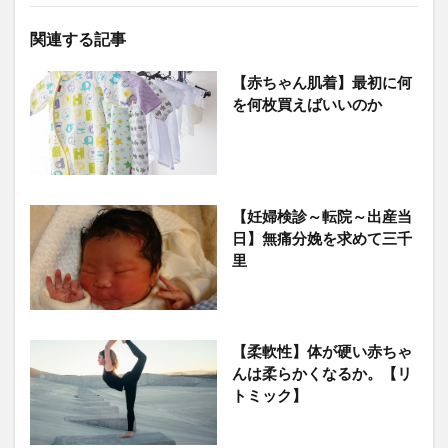
関連する記事
【赤ちゃん肌着】最初に何
を何枚買えばいいのか
【妊婦検診～転院～出産当
日】無痛分娩を求めて三千
里
【柔軟性】体が硬い赤ちゃ
んは柔らかくなるか。【リ
トミック】