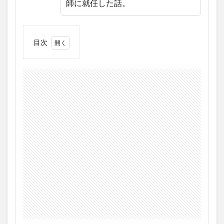
師に就任した話。
目次
1
実施
概要
2
メリ
ット
3
デメ
リッ
ト