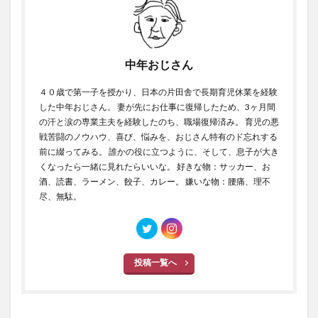
中年おじさん
４０歳で第一子を授かり、日本の片田舎で長期育児休業を経験
した中年おじさん。 妻が先にお仕事に復帰したため、3ヶ月間
の汗と涙の専業主夫を経験したのち、職場復帰済み。 育児の悪
戦苦闘のノウハウ、喜び、悩みを、おじさん特有のド忘れする
前に綴ってみる。 誰かの役に立つように、そして、息子が大き
くなったら一緒に見れたらいいな。 好きな物：サッカー、お
酒、読書、ラーメン、餃子、カレー。 嫌いな物：腰痛、理不
尽、無駄。
投稿一覧へ